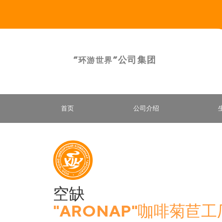
“
”公司集团
环游世界
首页
公司介绍
空缺
"АRONAP"咖啡菊苣工